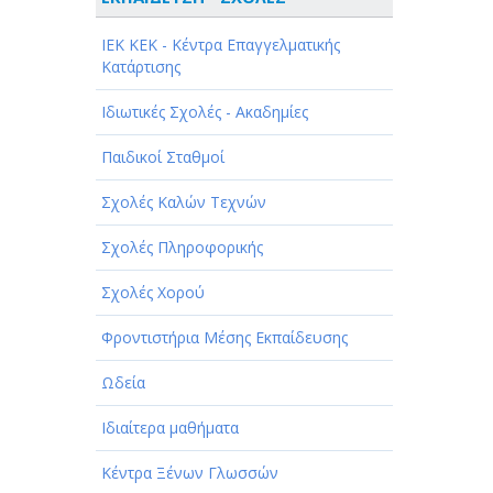
ΑΘΛΗΤΙΣΜΟΣ
ΙEK KEK - Κέντρα Επαγγελματικής
ΑΥΤΟΚΙΝΗΤΑ - ΜΗΧΑΝΕΣ - ΣΚΑΦΗ
Κατάρτισης
ΔΙΑΣΚΕΔΑΣΗ - ΨΥΧΑΓΩΓΙΑ - ΤΕΧΝΕΣ
Ιδιωτικές Σχολές - Ακαδημίες
ΔΙΑΦΗΜΙΣΗ - ΜΜΕ
Παιδικοί Σταθμοί
ΕΚΚΛΗΣΙΕΣ - ΦΙΛΑΝΘΡΩΠΙΚΑ
Σχολές Καλών Τεχνών
ΣΩΜΑΤΕΙΑ
Σχολές Πληροφορικής
ΕΚΠΑΙΔΕΥΣΗ - ΣΧΟΛΕΣ
Σχολές Χορού
ΕΜΠΟΡΙΟ - ΕΜΠΟΡΙΚΑ ΚΑΤΑΣΤΗΜΑΤΑ
Φροντιστήρια Μέσης Εκπαίδευσης
ΕΡΓΟΣΤΑΣΙΑ - ΒΙΟΜΗΧΑΝΙΕΣ
Ωδεία
ΞΕΝΟΔΟΧΕΙΑ - ΤΟΥΡΙΣΜΟΣ
Ιδιαίτερα μαθήματα
ΟΜΟΡΦΙΑ
Κέντρα Ξένων Γλωσσών