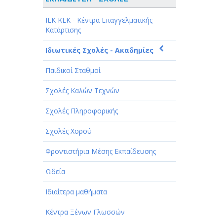
ΑΘΛΗΤΙΣΜΟΣ
ΙEK KEK - Κέντρα Επαγγελματικής
ΑΥΤΟΚΙΝΗΤΑ - ΜΗΧΑΝΕΣ - ΣΚΑΦΗ
Κατάρτισης
ΔΙΑΣΚΕΔΑΣΗ - ΨΥΧΑΓΩΓΙΑ - ΤΕΧΝΕΣ
Ιδιωτικές Σχολές - Ακαδημίες
ΔΙΑΦΗΜΙΣΗ - ΜΜΕ
Παιδικοί Σταθμοί
ΕΚΚΛΗΣΙΕΣ - ΦΙΛΑΝΘΡΩΠΙΚΑ
Σχολές Καλών Τεχνών
ΣΩΜΑΤΕΙΑ
Σχολές Πληροφορικής
ΕΚΠΑΙΔΕΥΣΗ - ΣΧΟΛΕΣ
Σχολές Χορού
ΕΜΠΟΡΙΟ - ΕΜΠΟΡΙΚΑ ΚΑΤΑΣΤΗΜΑΤΑ
Φροντιστήρια Μέσης Εκπαίδευσης
ΕΡΓΟΣΤΑΣΙΑ - ΒΙΟΜΗΧΑΝΙΕΣ
Ωδεία
ΞΕΝΟΔΟΧΕΙΑ - ΤΟΥΡΙΣΜΟΣ
Ιδιαίτερα μαθήματα
ΟΜΟΡΦΙΑ
Κέντρα Ξένων Γλωσσών