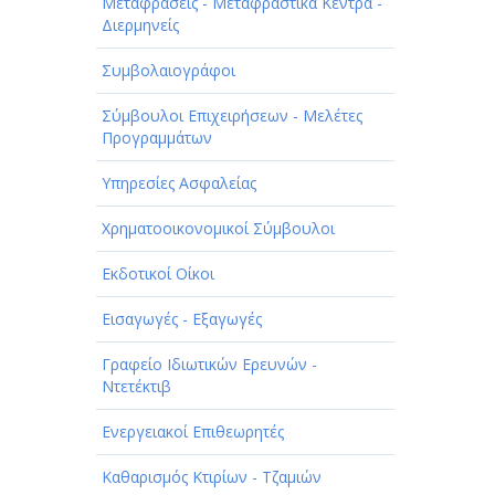
ΠΑΡΟΧΗ ΥΠΗΡΕΣΙΩΝ
Μεταφράσεις - Μεταφραστικά Κέντρα -
Διερμηνείς
ΤΕΧΝΙΚΑ - ΚΑΤΑΣΚΕΥΑΣΤΙΚΑ
Συμβολαιογράφοι
ΤΕΧΝΟΛΟΓΙΑ
Σύμβουλοι Επιχειρήσεων - Μελέτες
ΥΓΕΙΑ - ΙΑΤΡΟΙ
Προγραμμάτων
ΦΑΓΗΤΟ
Υπηρεσίες Ασφαλείας
Χρηματοοικονομικοί Σύμβουλοι
Εκδοτικοί Οίκοι
Εισαγωγές - Εξαγωγές
Γραφείο Ιδιωτικών Ερευνών -
Ντετέκτιβ
Ενεργειακοί Επιθεωρητές
Καθαρισμός Κτιρίων - Τζαμιών