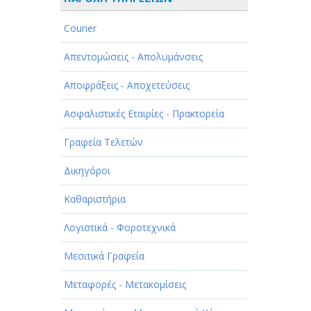
ΑΘΛΗΤΙΣΜΟΣ
Courier
ΑΥΤΟΚΙΝΗΤΑ - ΜΗΧΑΝΕΣ - ΣΚΑΦΗ
Απεντομώσεις - Απολυμάνσεις
ΔΙΑΣΚΕΔΑΣΗ - ΨΥΧΑΓΩΓΙΑ - ΤΕΧΝΕΣ
Αποφράξεις - Αποχετεύσεις
ΔΙΑΦΗΜΙΣΗ - ΜΜΕ
Ασφαλιστικές Εταιρίες - Πρακτορεία
ΕΚΚΛΗΣΙΕΣ - ΦΙΛΑΝΘΡΩΠΙΚΑ
ΣΩΜΑΤΕΙΑ
Γραφεία Τελετών
ΕΚΠΑΙΔΕΥΣΗ - ΣΧΟΛΕΣ
Δικηγόροι
ΕΜΠΟΡΙΟ - ΕΜΠΟΡΙΚΑ ΚΑΤΑΣΤΗΜΑΤΑ
Καθαριστήρια
ΕΡΓΟΣΤΑΣΙΑ - ΒΙΟΜΗΧΑΝΙΕΣ
Λογιστικά - Φοροτεχνικά
ΞΕΝΟΔΟΧΕΙΑ - ΤΟΥΡΙΣΜΟΣ
Μεσιτικά Γραφεία
ΟΜΟΡΦΙΑ
Μεταφορές - Μετακομίσεις