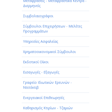
ΠΑΡΟΧΗ ΥΠΗΡΕΣΙΩΝ
Μεταφράσεις - Μεταφραστικά Κέντρα -
Διερμηνείς
ΤΕΧΝΙΚΑ - ΚΑΤΑΣΚΕΥΑΣΤΙΚΑ
Συμβολαιογράφοι
ΤΕΧΝΟΛΟΓΙΑ
Σύμβουλοι Επιχειρήσεων - Μελέτες
ΥΓΕΙΑ - ΙΑΤΡΟΙ
Προγραμμάτων
ΦΑΓΗΤΟ
Υπηρεσίες Ασφαλείας
Χρηματοοικονομικοί Σύμβουλοι
Εκδοτικοί Οίκοι
Εισαγωγές - Εξαγωγές
Γραφείο Ιδιωτικών Ερευνών -
Ντετέκτιβ
Ενεργειακοί Επιθεωρητές
Καθαρισμός Κτιρίων - Τζαμιών