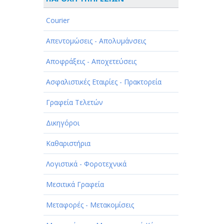
ΑΘΛΗΤΙΣΜΟΣ
Courier
ΑΥΤΟΚΙΝΗΤΑ - ΜΗΧΑΝΕΣ - ΣΚΑΦΗ
Απεντομώσεις - Απολυμάνσεις
ΔΙΑΣΚΕΔΑΣΗ - ΨΥΧΑΓΩΓΙΑ - ΤΕΧΝΕΣ
Αποφράξεις - Αποχετεύσεις
ΔΙΑΦΗΜΙΣΗ - ΜΜΕ
Ασφαλιστικές Εταιρίες - Πρακτορεία
ΕΚΚΛΗΣΙΕΣ - ΦΙΛΑΝΘΡΩΠΙΚΑ
ΣΩΜΑΤΕΙΑ
Γραφεία Τελετών
ΕΚΠΑΙΔΕΥΣΗ - ΣΧΟΛΕΣ
Δικηγόροι
ΕΜΠΟΡΙΟ - ΕΜΠΟΡΙΚΑ ΚΑΤΑΣΤΗΜΑΤΑ
Καθαριστήρια
ΕΡΓΟΣΤΑΣΙΑ - ΒΙΟΜΗΧΑΝΙΕΣ
Λογιστικά - Φοροτεχνικά
ΞΕΝΟΔΟΧΕΙΑ - ΤΟΥΡΙΣΜΟΣ
Μεσιτικά Γραφεία
ΟΜΟΡΦΙΑ
Μεταφορές - Μετακομίσεις