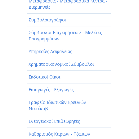
ΠΑΡΟΧΗ ΥΠΗΡΕΣΙΩΝ
Μεταφράσεις - Μεταφραστικά Κέντρα -
Διερμηνείς
ΤΕΧΝΙΚΑ - ΚΑΤΑΣΚΕΥΑΣΤΙΚΑ
Συμβολαιογράφοι
ΤΕΧΝΟΛΟΓΙΑ
Σύμβουλοι Επιχειρήσεων - Μελέτες
ΥΓΕΙΑ - ΙΑΤΡΟΙ
Προγραμμάτων
ΦΑΓΗΤΟ
Υπηρεσίες Ασφαλείας
Χρηματοοικονομικοί Σύμβουλοι
Εκδοτικοί Οίκοι
Εισαγωγές - Εξαγωγές
Γραφείο Ιδιωτικών Ερευνών -
Ντετέκτιβ
Ενεργειακοί Επιθεωρητές
Καθαρισμός Κτιρίων - Τζαμιών