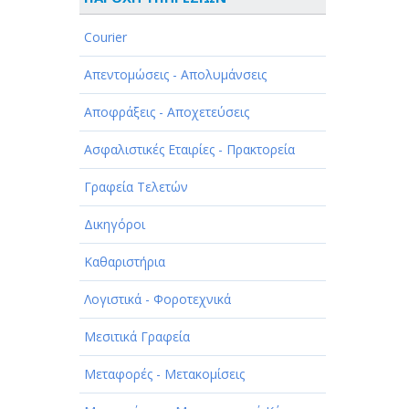
ΑΘΛΗΤΙΣΜΟΣ
Courier
ΑΥΤΟΚΙΝΗΤΑ - ΜΗΧΑΝΕΣ - ΣΚΑΦΗ
Απεντομώσεις - Απολυμάνσεις
ΔΙΑΣΚΕΔΑΣΗ - ΨΥΧΑΓΩΓΙΑ - ΤΕΧΝΕΣ
Αποφράξεις - Αποχετεύσεις
ΔΙΑΦΗΜΙΣΗ - ΜΜΕ
Ασφαλιστικές Εταιρίες - Πρακτορεία
ΕΚΚΛΗΣΙΕΣ - ΦΙΛΑΝΘΡΩΠΙΚΑ
ΣΩΜΑΤΕΙΑ
Γραφεία Τελετών
ΕΚΠΑΙΔΕΥΣΗ - ΣΧΟΛΕΣ
Δικηγόροι
ΕΜΠΟΡΙΟ - ΕΜΠΟΡΙΚΑ ΚΑΤΑΣΤΗΜΑΤΑ
Καθαριστήρια
ΕΡΓΟΣΤΑΣΙΑ - ΒΙΟΜΗΧΑΝΙΕΣ
Λογιστικά - Φοροτεχνικά
ΞΕΝΟΔΟΧΕΙΑ - ΤΟΥΡΙΣΜΟΣ
Μεσιτικά Γραφεία
ΟΜΟΡΦΙΑ
Μεταφορές - Μετακομίσεις