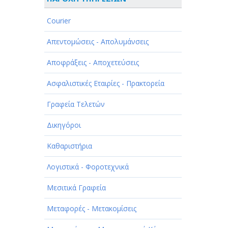
ΑΘΛΗΤΙΣΜΟΣ
Courier
ΑΥΤΟΚΙΝΗΤΑ - ΜΗΧΑΝΕΣ - ΣΚΑΦΗ
Απεντομώσεις - Απολυμάνσεις
ΔΙΑΣΚΕΔΑΣΗ - ΨΥΧΑΓΩΓΙΑ - ΤΕΧΝΕΣ
Αποφράξεις - Αποχετεύσεις
ΔΙΑΦΗΜΙΣΗ - ΜΜΕ
Ασφαλιστικές Εταιρίες - Πρακτορεία
ΕΚΚΛΗΣΙΕΣ - ΦΙΛΑΝΘΡΩΠΙΚΑ
ΣΩΜΑΤΕΙΑ
Γραφεία Τελετών
ΕΚΠΑΙΔΕΥΣΗ - ΣΧΟΛΕΣ
Δικηγόροι
ΕΜΠΟΡΙΟ - ΕΜΠΟΡΙΚΑ ΚΑΤΑΣΤΗΜΑΤΑ
Καθαριστήρια
ΕΡΓΟΣΤΑΣΙΑ - ΒΙΟΜΗΧΑΝΙΕΣ
Λογιστικά - Φοροτεχνικά
ΞΕΝΟΔΟΧΕΙΑ - ΤΟΥΡΙΣΜΟΣ
Μεσιτικά Γραφεία
ΟΜΟΡΦΙΑ
Μεταφορές - Μετακομίσεις