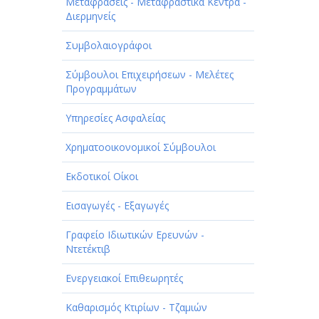
ΠΑΡΟΧΗ ΥΠΗΡΕΣΙΩΝ
Μεταφράσεις - Μεταφραστικά Κέντρα -
Διερμηνείς
ΤΕΧΝΙΚΑ - ΚΑΤΑΣΚΕΥΑΣΤΙΚΑ
Συμβολαιογράφοι
ΤΕΧΝΟΛΟΓΙΑ
Σύμβουλοι Επιχειρήσεων - Μελέτες
ΥΓΕΙΑ - ΙΑΤΡΟΙ
Προγραμμάτων
ΦΑΓΗΤΟ
Υπηρεσίες Ασφαλείας
Χρηματοοικονομικοί Σύμβουλοι
Εκδοτικοί Οίκοι
Εισαγωγές - Εξαγωγές
Γραφείο Ιδιωτικών Ερευνών -
Ντετέκτιβ
Ενεργειακοί Επιθεωρητές
Καθαρισμός Κτιρίων - Τζαμιών