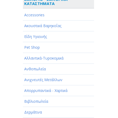
ΚΑΤΑΣΤΗΜΑΤΑ
ΑΘΛΗΤΙΣΜΟΣ
Accessories
ΑΥΤΟΚΙΝΗΤΑ - ΜΗΧΑΝΕΣ - ΣΚΑΦΗ
Ακουστικά Βαρηκοΐας
ΔΙΑΣΚΕΔΑΣΗ - ΨΥΧΑΓΩΓΙΑ - ΤΕΧΝΕΣ
Είδη Υγιεινής
ΔΙΑΦΗΜΙΣΗ - ΜΜΕ
Pet Shop
ΕΚΚΛΗΣΙΕΣ - ΦΙΛΑΝΘΡΩΠΙΚΑ
ΣΩΜΑΤΕΙΑ
Αλλαντικά-Τυροκομικά
ΕΚΠΑΙΔΕΥΣΗ - ΣΧΟΛΕΣ
Ανθοπωλεία
ΕΜΠΟΡΙΟ - ΕΜΠΟΡΙΚΑ
Ανιχνευτές Μετάλλων
ΚΑΤΑΣΤΗΜΑΤΑ
Απορρυπαντικά - Χαρτικά
ΕΡΓΟΣΤΑΣΙΑ - ΒΙΟΜΗΧΑΝΙΕΣ
Βιβλιοπωλεία
ΞΕΝΟΔΟΧΕΙΑ - ΤΟΥΡΙΣΜΟΣ
Δερμάτινα
ΟΜΟΡΦΙΑ