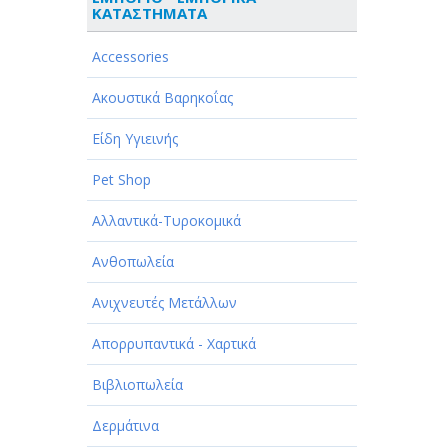
ΚΑΤΑΣΤΗΜΑΤΑ
ΑΘΛΗΤΙΣΜΟΣ
Accessories
ΑΥΤΟΚΙΝΗΤΑ - ΜΗΧΑΝΕΣ - ΣΚΑΦΗ
Ακουστικά Βαρηκοΐας
ΔΙΑΣΚΕΔΑΣΗ - ΨΥΧΑΓΩΓΙΑ - ΤΕΧΝΕΣ
Είδη Υγιεινής
ΔΙΑΦΗΜΙΣΗ - ΜΜΕ
Pet Shop
ΕΚΚΛΗΣΙΕΣ - ΦΙΛΑΝΘΡΩΠΙΚΑ
ΣΩΜΑΤΕΙΑ
Αλλαντικά-Τυροκομικά
ΕΚΠΑΙΔΕΥΣΗ - ΣΧΟΛΕΣ
Ανθοπωλεία
ΕΜΠΟΡΙΟ - ΕΜΠΟΡΙΚΑ
Ανιχνευτές Μετάλλων
ΚΑΤΑΣΤΗΜΑΤΑ
Απορρυπαντικά - Χαρτικά
ΕΡΓΟΣΤΑΣΙΑ - ΒΙΟΜΗΧΑΝΙΕΣ
Βιβλιοπωλεία
ΞΕΝΟΔΟΧΕΙΑ - ΤΟΥΡΙΣΜΟΣ
Δερμάτινα
ΟΜΟΡΦΙΑ